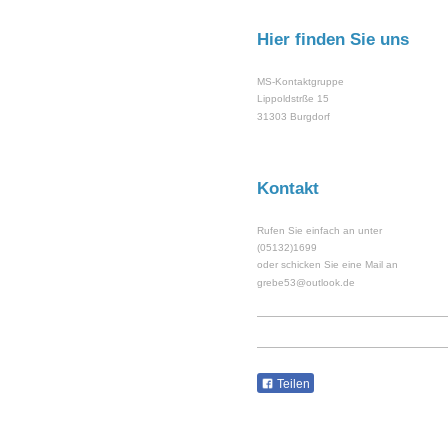
Hier finden Sie uns
MS-Kontaktgruppe
Lippoldstrße 15
31303 Burgdorf
Kontakt
Rufen Sie einfach an unter
(05132)1699
oder schicken Sie eine Mail an
grebe53@outlook.de
Teilen